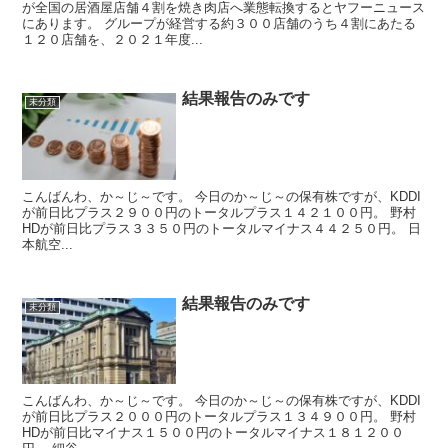
が全国の居酒屋店舗４割を焼き肉店へ業態転換するとヤフーニュース
にあります。 グループが経営する約３００店舗のうち４割にあたる
１２０店舗を、２０２１年度...
結果報告のみです
未分類
こんばんわ、か～じ～です。 今日のか～じ～の保有株ですが、KDDI
が前日比プラス２９００円のトータルプラス１４２１００円。 野村
HDが前日比プラス３３５０円のトータルマイナス４４２５０円。 日
本航空...
結果報告のみです
未分類
こんばんわ、か～じ～です。 今日のか～じ～の保有株ですが、KDDI
が前日比プラス２０００円のトータルプラス１３４９００円。 野村
HDが前日比マイナス１５００円のトータルマイナス１８１２００