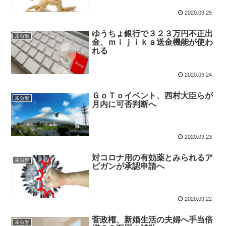
2020.09.25
ゆうちょ銀行で３２３万円不正出
未分類
金、ｍｉｊｉｋａ送金機能が使わ
れる
2020.09.24
ＧｏＴｏイベント、西村大臣らが
未分類
月内に可否判断へ
2020.09.23
対コロナ用の有効薬とみられるア
未分類
ビガンが承認申請へ
2020.09.22
菅政権、新婚生活の夫婦へ手当倍
未分類