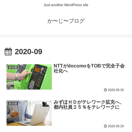
Just another WordPress site
か〜じ〜ブログ
2020-09
NTTがdocomoをTOBで完全子会
未分類
社化へ
2020.09.30
みずほＨＤがテレワーク拡充へ、
未分類
都内社員２５％をテレワークに
2020.09.29