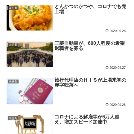
とんかつのかつや、コロナでも売
未分類
上増
2020.09.28
三菱自動車が、600人程度の希望
未分類
退職者を募る
2020.09.27
旅行代理店のＨＩＳが上場来初の
未分類
赤字転落へ
2020.09.26
コロナによる解雇等が6万人超
未分類
え、増加スピード加速中