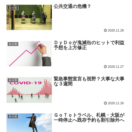
公共交通の危機？
未分類
2020.11.28
ＤｙＤｏが鬼滅缶のヒットで利益
未分類
予想を上方修正
2020.11.27
緊急事態宣言も視野？大事な大事
未分類
な３週間
2020.11.26
ＧｏＴｏトラベル、札幌・大阪が
未分類
一時停止へ既存予約も割引除外へ