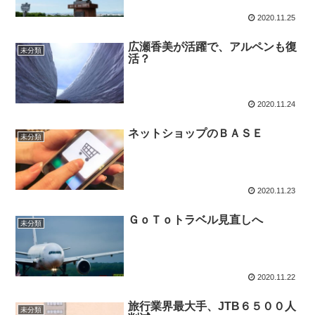
2020.11.25
広瀬香美が活躍で、アルペンも復
未分類
活？
2020.11.24
ネットショップのＢＡＳＥ
未分類
2020.11.23
ＧｏＴｏトラベル見直しへ
未分類
2020.11.22
旅行業界最大手、JTB６５００人
未分類