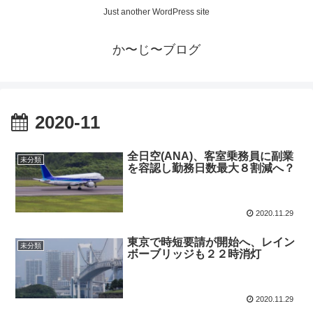
Just another WordPress site
か〜じ〜ブログ
2020-11
全日空(ANA)、客室乗務員に副業
未分類
を容認し勤務日数最大８割減へ？
2020.11.29
東京で時短要請が開始へ、レイン
未分類
ボーブリッジも２２時消灯
2020.11.29