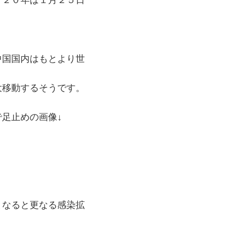
０２０年は１月２５日
中国国内はもとより世
大移動するそうです。
足止めの画像↓
となると更なる感染拡