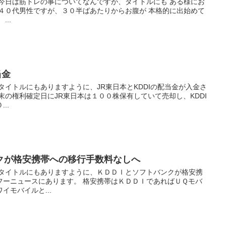
 今日は筋トレの事についてなんですが、タイトルにも ある様にお
、４０代男性ですが、３０半ばあたりからお腹が 本格的に出始めて
..
当金
タイトルにもありますように、JR東日本とKDDIの配当金が入金さ
末の権利確定日にJR東日本は１００株保有していて売却し、KDDI
..
クが格安携帯への移行手数料なしへ
 タイトルにもありますように、ＫＤＤＩとソフトバンクが格安携
フーニュースにあります。 格安携帯はＫＤＤＩであればＵＱモバ
イモバイルと...