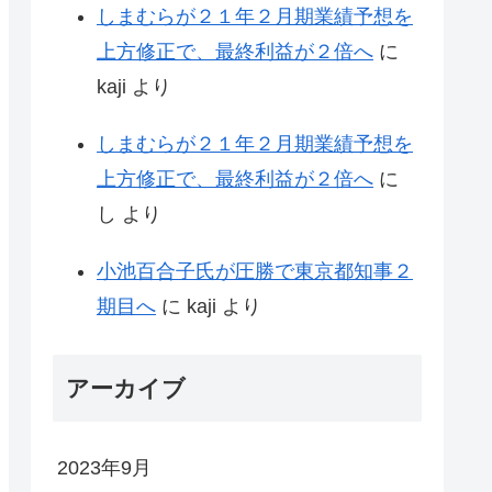
しまむらが２１年２月期業績予想を
上方修正で、最終利益が２倍へ
に
kaji
より
しまむらが２１年２月期業績予想を
上方修正で、最終利益が２倍へ
に
し
より
小池百合子氏が圧勝で東京都知事２
期目へ
に
kaji
より
アーカイブ
2023年9月