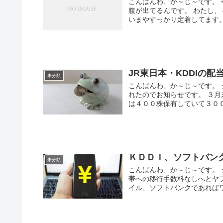
こんばんわ、か～じ～です。
腹が出てるんです。 わたし
いまやすっかり定着してます。 .
JR東日本・KDDIの配
未分類
こんばんわ、か～じ～です。 
れたのでお知らせです。 ３月
は４００株保有していて３００.
ＫＤＤＩ、ソフトバン
未分類
こんばんわ、か～じ～です。
帯への移行手数料なしへとヤ
イル、ソフトバンクであればワ