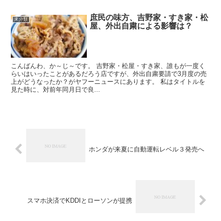
庶民の味方、吉野家・すき家・松
未分類
屋、外出自粛による影響は？
こんばんわ、か～じ～です。 吉野家・松屋・すき家、誰もが一度く
らいはいったことがあるだろう店ですが、外出自粛要請で3月度の売
上がどうなったか？がヤフーニュースにあります。 私はタイトルを
見た時に、対前年同月日で良...
ホンダが来夏に自動運転レベル３発売へ
スマホ決済でKDDIとローソンが提携