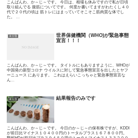
こんばんわ、か～じ～です。 今日は、相場も休みですので私が日頃
取り組んでる 腹筋についてです。 何度か書いてますがわたくし４０
代で２０代の頃は 筋トレにはまっていてそこそこ筋肉質な体でし
た。 ...
世界保健機関（WHO)が緊急事態
未分類
宣言！！！
こんばんわ、か～じ～です。 タイトルにもありますように、WHOが
中国発の新型コロナ ウイルスに対して緊急事態宣言を出したとヤフ
ーニュース にあります。 これはえらいこっちゃと緊急事態宣言な
ん...
結果報告のみです
未分類
こんばんわ、か～じ～です。 今日のか～じ～の保有株ですが、KDDI
が前日比マイナス１０４００円のトータルプラス１６７８００円。
野村HDが前日比プラス９４５０円のトータルマイナス１３３２００