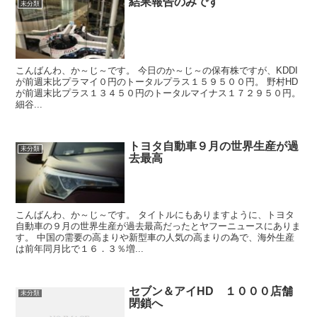
結果報告のみです
未分類
こんばんわ、か～じ～です。 今日のか～じ～の保有株ですが、KDDI
が前週末比プラマイ０円のトータルプラス１５９５００円。 野村HD
が前週末比プラス１３４５０円のトータルマイナス１７２９５０円。
細谷...
トヨタ自動車９月の世界生産が過
未分類
去最高
こんばんわ、か～じ～です。 タイトルにもありますように、トヨタ
自動車の９月の世界生産が過去最高だったとヤフーニュースにありま
す。 中国の需要の高まりや新型車の人気の高まりの為で、海外生産
は前年同月比で１６．３％増...
セブン＆アイHD １０００店舗
未分類
閉鎖へ