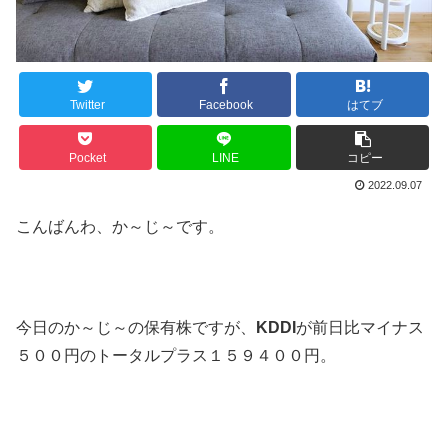
Twitter
Facebook
はてブ
Pocket
LINE
コピー
2022.09.07
こんばんわ、か～じ～です。
今日のか～じ～の保有株ですが、
KDDI
が前日比マイナス
５００円のトータルプラス１５９４００円。