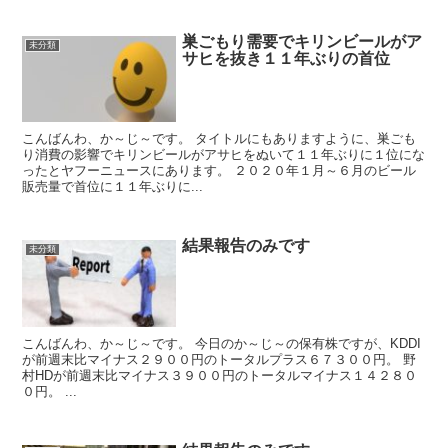
巣ごもり需要でキリンビールがア
未分類
サヒを抜き１１年ぶりの首位
こんばんわ、か～じ～です。 タイトルにもありますように、巣ごも
り消費の影響でキリンビールがアサヒをぬいて１１年ぶりに１位にな
ったとヤフーニュースにあります。 ２０２０年１月～６月のビール
販売量で首位に１１年ぶりに...
結果報告のみです
未分類
こんばんわ、か～じ～です。 今日のか～じ～の保有株ですが、KDDI
が前週末比マイナス２９００円のトータルプラス６７３００円。 野
村HDが前週末比マイナス３９００円のトータルマイナス１４２８０
０円。 ...