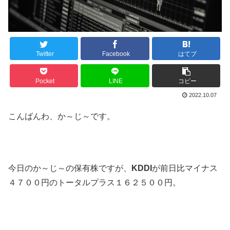
Twitter
Facebook
はてブ
Pocket
LINE
コピー
2022.10.07
こんばんわ、か～じ～です。
今日のか～じ～の保有株ですが、
KDDI
が前日比マイナス
４７００円のトータルプラス１６２５００円。