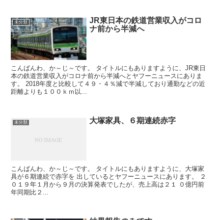
JR東日本の鉄道営業収入がコロ
未分類
ナ前から半減へ
こんばんわ、か～じ～です。 タイトルにもありますように、JR東日
本の鉄道営業収入がコロナ前から半減へとヤフーニュースにありま
す。 2018年度と比較して４９・４％減で半減しており通勤などの近
距離よりも１００ｋｍ以...
大塚家具、６期連続赤字
未分類
こんばんわ、か～じ～です。 タイトルにもありますように、大塚家
具が６期連続で赤字を 出しているとヤフーニュースにあります。 ２
０１９年１月から９月の決算発表でしたが、売上高は２１ ０億円前
年同期比２...