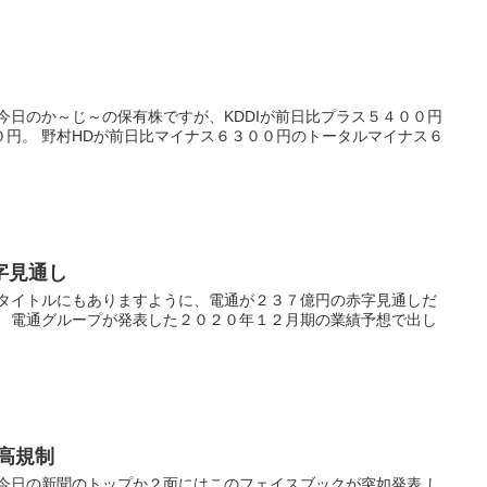
今日のか～じ～の保有株ですが、KDDIが前日比プラス５４００円
０円。 野村HDが前日比マイナス６３００円のトータルマイナス６
字見通し
 タイトルにもありますように、電通が２３７億円の赤字見通しだ
。 電通グループが発表した２０２０年１２月期の業績予想で出し
高規制
 今日の新聞のトップか２面にはこのフェイスブックが突如発表 し