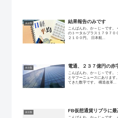
結果報告のみです
未分類
こんばんわ、か～じ～です。 
のトータルプラス１７９７０
２１００円。 日本航...
電通、２３７億円の赤
未分類
こんばんわ、か～じ～です。
とヤフーニュースにあります
てきた数字です。 構造改革...
FB仮想通貨リブラに最
未分類
こんばんわ、か～じ～です。