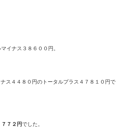
ルマイナス３８６００円。
イナス４４８０円のトータルプラス４７８１０円で
７７７２円
でした。