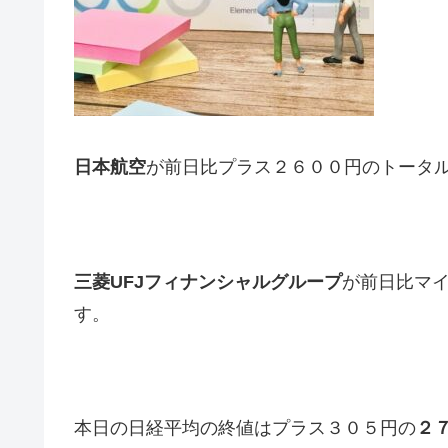
日本航空
が前日比プラス２６００円のトータ
三菱UFJフィナンシャルグループ
が前日比マ
す。
本日の日経平均の終値はプラス３０５円の
２