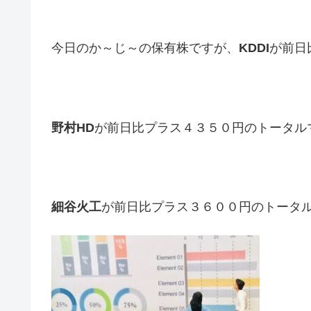
今日のか～じ～の保有株ですが、
KDDI
が前日
野村HD
が前日比プラス４３５０円のトータル
細谷火工
が前日比プラス３６００円のトータ