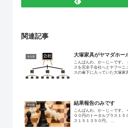
関連記事
大塚家具がヤマダホー
未分類
こんばんわ、か～じ～です。
スを完全子会社へとヤフーニ
スの傘下に入っていた大塚家具
結果報告のみです
未分類
こんばんわ、か～じ～です。 
００円のトータルプラス１５
ス１５１３５０円。 ...