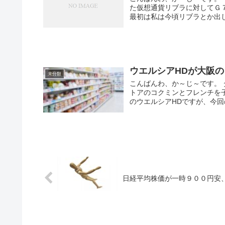
た仮想通貨リブラに対してＧ
最初は私は今頃リブラとか出して
ウエルシアHDが大阪
未分類
こんばんわ、か～じ～です。
トアのコクミンとフレンチを
のウエルシアHDですが、今回の
日経平均株価が一時９００円安