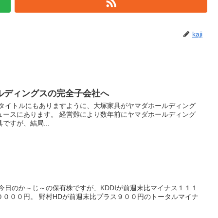
kaji
ルディングスの完全子会社へ
 タイトルにもありますように、大塚家具がヤマダホールディング
ュースにあります。 経営難により数年前にヤマダホールディング
ですが、結局...
今日のか～じ～の保有株ですが、KDDIが前週末比マイナス１１１
００００円。 野村HDが前週末比プラス９００円のトータルマイナ