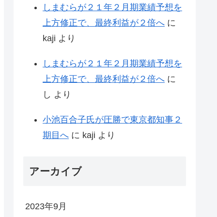
しまむらが２１年２月期業績予想を
上方修正で、最終利益が２倍へ
に
kaji
より
しまむらが２１年２月期業績予想を
上方修正で、最終利益が２倍へ
に
し
より
小池百合子氏が圧勝で東京都知事２
期目へ
に
kaji
より
アーカイブ
2023年9月