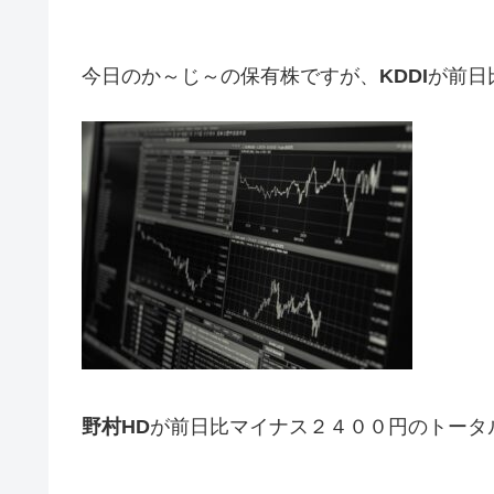
今日のか～じ～の保有株ですが、
KDDI
が前日
野村HD
が前日比マイナス２４００円のトータ