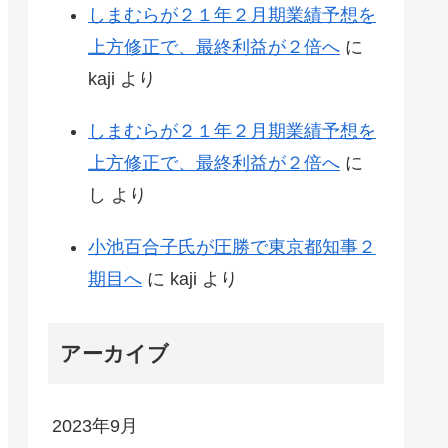
しまむらが２１年２月期業績予想を
上方修正で、最終利益が２倍へ
に
kaji
より
しまむらが２１年２月期業績予想を
上方修正で、最終利益が２倍へ
に
し
より
小池百合子氏が圧勝で東京都知事２
期目へ
に
kaji
より
アーカイブ
2023年9月