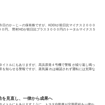
今日のか～じ～の保有株ですが、KDDIが前日比マイナス２０００
００円。 野村HDが前日比プラス３０００円のトータルマイナス５
 タイトルにもありますが、高浜原発４号機で警報 が繰り返し鳴っ
異常を知らせる警報ですが、蒸気漏 れは確認されず運転には支障な
給を見直し、一律から成果へ
 タイトルにもありますように、トヨタ自動車が定期昇給を一律か