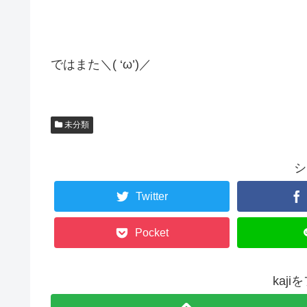
ではまた＼( ‘ω’)／
未分類
シ
Twitter
Pocket
kaj