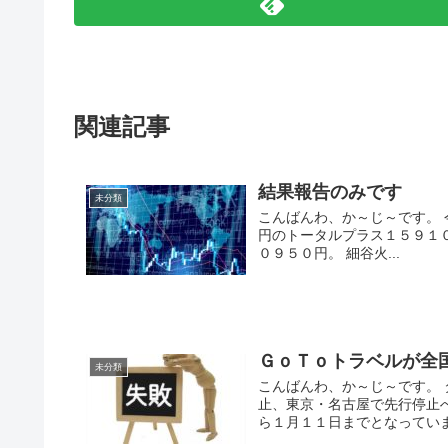
関連記事
結果報告のみです
未分類
こんばんわ、か～じ～です。 
円のトータルプラス１５９１
０９５０円。 細谷火...
ＧｏＴｏトラベルが全
未分類
こんばんわ、か～じ～です。
止、東京・名古屋で先行停止
ら１月１１日までとなっています