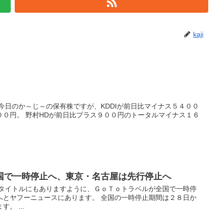
kaji
今日のか～じ～の保有株ですが、KDDIが前日比マイナス５４００
００円。 野村HDが前日比プラス９００円のトータルマイナス１６
国で一時停止へ、東京・名古屋は先行停止へ
 タイトルにもありますように、ＧｏＴｏトラベルが全国で一時停
へとヤフーニュースにあります。 全国の一時停止期間は２８日か
。 ...