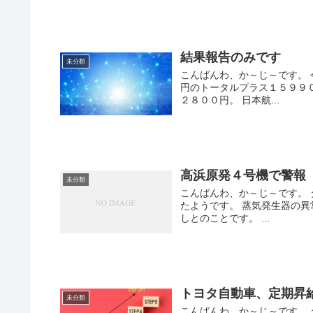
結果報告のみです
未分類
こんばんわ、か～じ～です。 
円のトータルプラス１５９９
２８００円。 日本航...
高浜原発４号機で警報
未分類
こんばんわ、か～じ～です。
たようです。 蒸気発生器の
しとのことです。 ...
トヨタ自動車、定期昇
未分類
こんばんわ、か～じ～です。