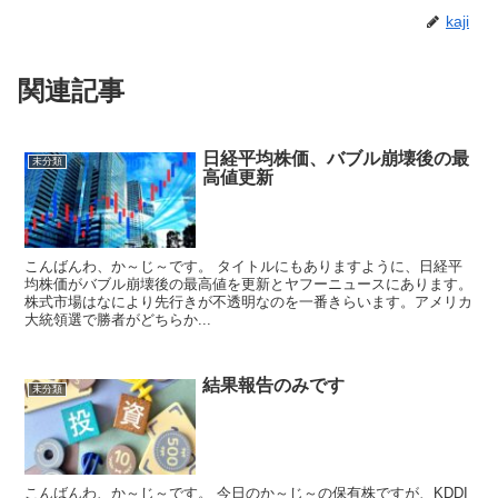
kaji
関連記事
日経平均株価、バブル崩壊後の最
未分類
高値更新
こんばんわ、か～じ～です。 タイトルにもありますように、日経平
均株価がバブル崩壊後の最高値を更新とヤフーニュースにあります。
株式市場はなにより先行きが不透明なのを一番きらいます。アメリカ
大統領選で勝者がどちらか...
結果報告のみです
未分類
こんばんわ、か～じ～です。 今日のか～じ～の保有株ですが、KDDI