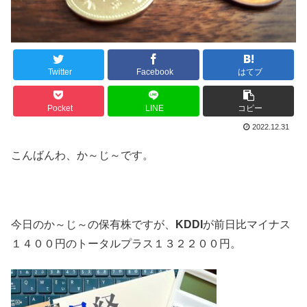
Twitter
Facebook
はてブ
Pocket
LINE
コピー
2022.12.31
こんばんわ、か～じ～です。
今日のか～じ～の保有株ですが、
KDDI
が前日比マイナス
１４００円のトータルプラス１３２２００円。