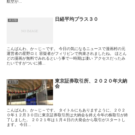
航空が...
日経平均プラス３０
未分類
こんばんわ、か～じ～です。 今日の気になるニュースで漫画村の元
運営者の星野ロミ 容疑者がフィリピンで拘束されましたね。 ほとん
どの漫画が無料でみれるという事で一時期は凄い アクセスだったみ
たいですがついに捕...
東京証券取引所、２０２０年大納
未分類
会
こんばんわ、か～じ～です。 タイトルにもありますように、２０２
０年１２月３０日に東京証券取引所は大納会を終え今年の株取引が終
了しました。 ２０２１年は１月４日の大発会から取引がスタートし
ます。 今日...