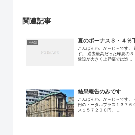
関連記事
夏のボーナス３・４％
未分類
こんばんわ、か～じ～です。 
す。 過去最高だった昨夏の３
建設が大きく上昇幅では造...
結果報告のみです
未分類
こんばんわ、か～じ～です。 
円のトータルプラス１３７６
ス１５７２００円。 ...