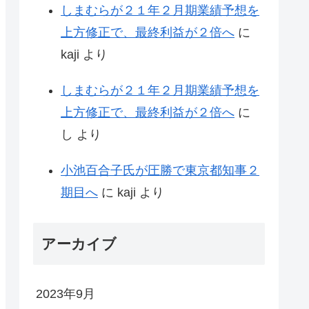
しまむらが２１年２月期業績予想を
上方修正で、最終利益が２倍へ
に
kaji
より
しまむらが２１年２月期業績予想を
上方修正で、最終利益が２倍へ
に
し
より
小池百合子氏が圧勝で東京都知事２
期目へ
に
kaji
より
アーカイブ
2023年9月