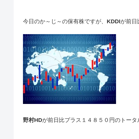
今日のか～じ～の保有株ですが、
KDDI
が前日
野村HD
が前日比プラス１４８５０円のトータ