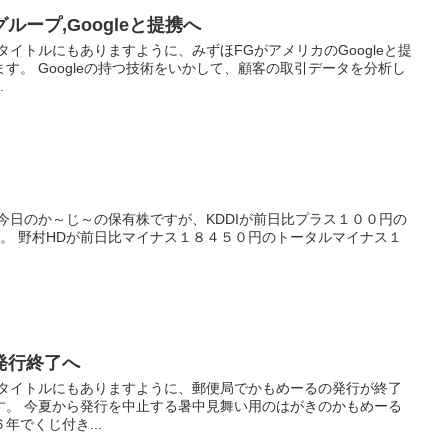
ープ,Googleと提携へ
タイトルにもありますように、みずほFGがアメリカのGoogleと提
す。 Googleの持つ技術をいかして、顧客の取引データを分析し
.
今日のか～じ～の保有株ですが、KDDIが前日比プラス１００円の
。 野村HDが前日比マイナス１８４５０円のトータルマイナス１
発行終了へ
 タイトルにもありますように、郵便局でかもめーるの発行が終了
す。 今夏から発行を中止する暑中見舞い用のはがきのかもめーる
年でくじ付き...