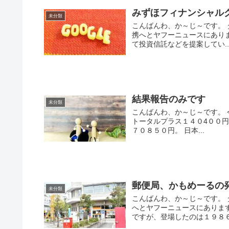
みずほフィナンシャルグル
未分類
こんばんわ、か～じ～です。 
携へとヤフーニュースにありま
て投資信託などを提案してい..
結果報告のみです
未分類
こんばんわ、か～じ～です。 
トータルプラス１４０4００円
７０８５０円。 日本...
郵便局、かもめーるの
未分類
こんばんわ、か～じ～です。
へとヤフーニュースにありま
ですが、登場したのは１９８６