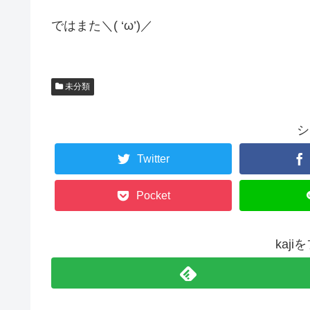
ではまた＼( ‘ω’)／
未分類
シ
Twitter
Pocket
kaj