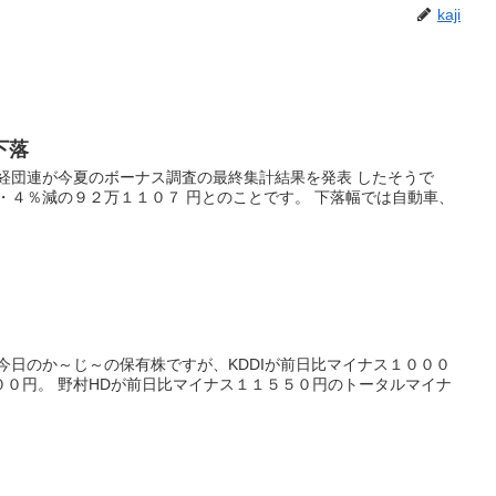
kaji
下落
経団連が今夏のボーナス調査の最終集計結果を発表 したそうで
・４％減の９２万１１０７ 円とのことです。 下落幅では自動車、
今日のか～じ～の保有株ですが、KDDIが前日比マイナス１０００
００円。 野村HDが前日比マイナス１１５５０円のトータルマイナ