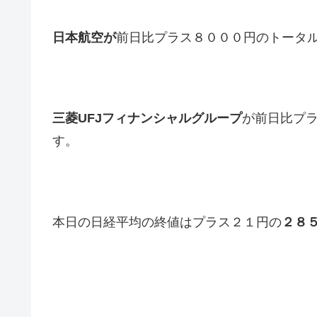
日本航空が
前日比プラス８０００円のトータ
三菱UFJフィナンシャルグループ
が前日比プ
す。
本日の日経平均の終値はプラス２１円の
２８