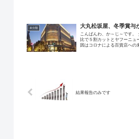
大丸松坂屋、冬季賞与
未分類
こんばんわ、か～じ～です。
比で５割カットとヤフーニュ
因はコロナによる百貨店への来
結果報告のみです