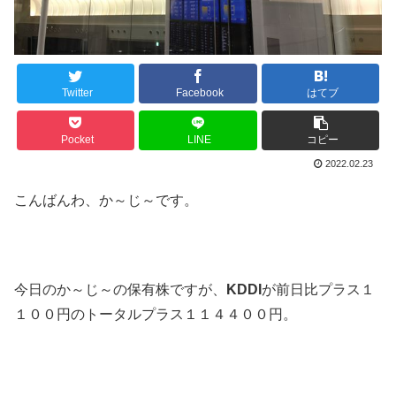
Twitter
Facebook
はてブ
Pocket
LINE
コピー
2022.02.23
こんばんわ、か～じ～です。
今日のか～じ～の保有株ですが、
KDDI
が前日比プラス１
１００円のトータルプラス１１４４００円。