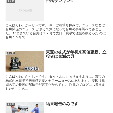
台風ランキング
未分類
こんばんわ、か～じ～です。 今日は相場も休みで、ニュースなどは
台風関係のニュース が多くて気になって台風の事を調べてみまし
た。 いまきている台風は１７号で先日千葉県で猛威を振るった のは
台風１５号で...
東宝の株式が年初来高値更新、立
未分類
役者は鬼滅の刃
こんばんわ、か～じ～です。 タイトルにもありますように、東宝の
株式が本日年初来高値更新とヤフーニュースにあります。 要因は鬼
滅の刃の映画の配給元が東宝だからです。 昨日のブログにも書きま
したが、この...
結果報告のみです
未分類