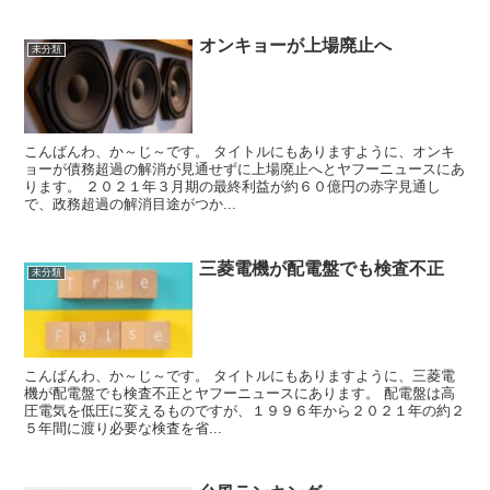
オンキョーが上場廃止へ
未分類
こんばんわ、か～じ～です。 タイトルにもありますように、オンキ
ョーが債務超過の解消が見通せずに上場廃止へとヤフーニュースにあ
ります。 ２０２１年３月期の最終利益が約６０億円の赤字見通し
で、政務超過の解消目途がつか...
三菱電機が配電盤でも検査不正
未分類
こんばんわ、か～じ～です。 タイトルにもありますように、三菱電
機が配電盤でも検査不正とヤフーニュースにあります。 配電盤は高
圧電気を低圧に変えるものですが、１９９６年から２０２１年の約２
５年間に渡り必要な検査を省...