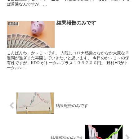
ば普通なんですが、...
結果報告のみです
未分類
こんばんわ、か～じ～です。 入院にコロナ感染となかなか大変な２
週間が過ぎまた再開していきたいと思います。 今日のか～じ～の保
有株ですが、KDDIがトータルプラス１３９２００円。 野村HDがト
ータルマ...
結果報告のみです
結果報告のみです