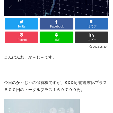
Twitter
Facebook
はてブ
Pocket
LINE
コピー
2023.05.30
こんばんわ、か～じ～です。
今日のか～じ～の保有株ですが、
KDDI
が前週末比プラス
８００円のトータルプラス１６９７００円。