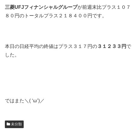
三菱UFJフィナンシャルグループ
が前週末比プラス１０７
８０円のトータルプラス２１８４００円です。
本日の日経平均の終値はプラス３１７円の
３１２３３円
で
した。
ではまた＼( ‘ω’)／
未分類