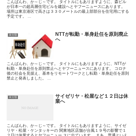
こんばんわ、か～じ～です。 タイトルにもありますように、森ビル
が日本一の超高層住宅ビルを建設へとヤフーニュースにあります。
場所は東京港区で高さは３３０メートルの最上部部分を住宅用にする
予定です。 ...
NTTが転勤・単身赴任を原則廃止
未分類
へ
こんばんわ、か～じ～です。 タイトルにもありますように、NTTが
転勤・単身赴任を原則禁止へとヤフーニュースにあります。 コロナ
後の社会を見据え、基本をリモートワークとし転勤・単身赴任を原則
禁止と発表しました。 ...
サイゼリヤ・松屋など１２日は休
未分類
業へ
こんばんわ、か～じ～です。 タイトルにもありますように、サイゼ
リヤ・松屋・ケンタッキーの 関東地区店舗が台風１９号の影響で１
２日は休業するとヤフーニュー スに出ています。 まあ、普通といえ