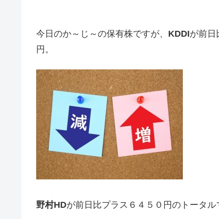
今日のか～じ～の保有株ですが、
KDDI
が前日
円。
野村HD
が前日比プラス６４５０円のトータル