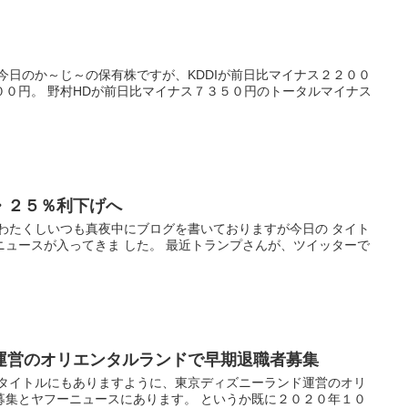
今日のか～じ～の保有株ですが、KDDIが前日比マイナス２２００
００円。 野村HDが前日比マイナス７３５０円のトータルマイナス
・２５％利下げへ
 わたくしいつも真夜中にブログを書いておりますが今日の タイト
ニュースが入ってきま した。 最近トランプさんが、ツイッターで
運営のオリエンタルランドで早期退職者募集
 タイトルにもありますように、東京ディズニーランド運営のオリ
募集とヤフーニュースにあります。 というか既に２０２０年１０