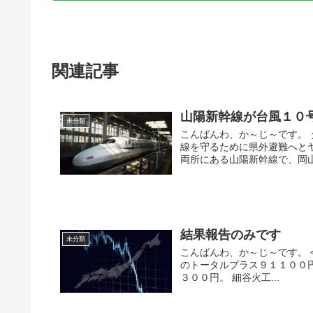
関連記事
山陽新幹線が台風１０
未分類
こんばんわ、か～じ～です。
線を守るために県外避難へと
両所にある山陽新幹線で、岡山
結果報告のみです
未分類
こんばんわ、か～じ～です。 
のトータルプラス９１１００
３００円。 細谷火工...