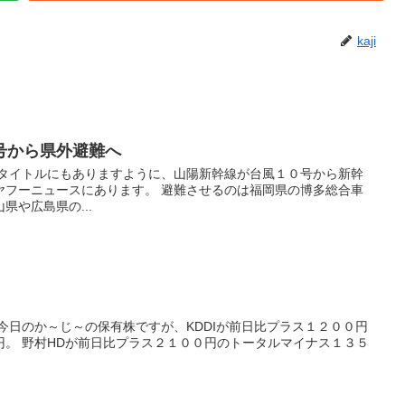
kaji
号から県外避難へ
 タイトルにもありますように、山陽新幹線が台風１０号から新幹
ヤフーニュースにあります。 避難させるのは福岡県の博多総合車
県や広島県の...
今日のか～じ～の保有株ですが、KDDIが前日比プラス１２００円
円。 野村HDが前日比プラス２１００円のトータルマイナス１３５