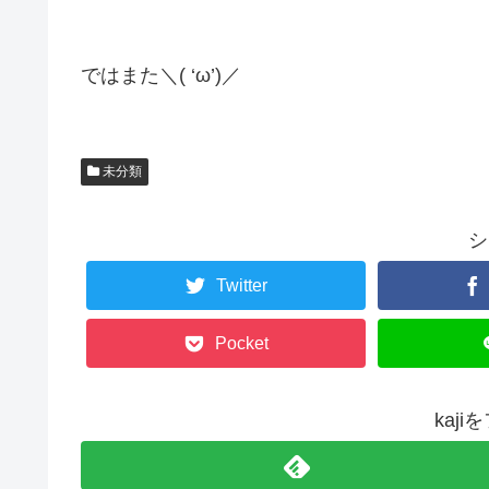
ではまた＼( ‘ω’)／
未分類
シ
Twitter
Pocket
kaj