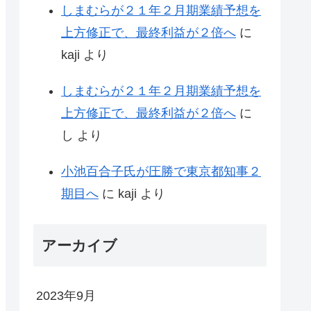
しまむらが２１年２月期業績予想を
上方修正で、最終利益が２倍へ
に
kaji
より
しまむらが２１年２月期業績予想を
上方修正で、最終利益が２倍へ
に
し
より
小池百合子氏が圧勝で東京都知事２
期目へ
に
kaji
より
アーカイブ
2023年9月