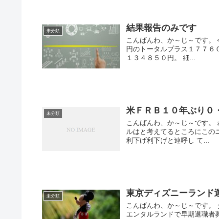
結果報告のみです
未分類
こんばんわ、か～じ～です。 
円のトータルプラス１７７６
１３４８５０円。 細...
米ＦＲＢ１０年ぶり０
未分類
こんばんわ、か～じ～です。
ルはと考えてるところにこの
利下げ利下げと連呼し て...
東京ディズニーランド
未分類
こんばんわ、か～じ～です。
エンタルランドで早期退職者