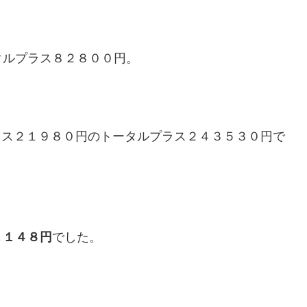
タルプラス８２８００円。
ラス２１９８０円のトータルプラス２４３５３０円で
１１４８円
でした。