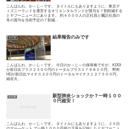
こんばんわ、か～じ～です。 タイトルにもありますように、東京デ
ィズニーランドを運営するオリエンタルランドが賞与を７割削減する
とヤフーニュースにあります。 約４０００人の正社員と嘱託社員の
冬の賞与を当初予定の７割減...
結果報告のみです
未分類
こんばんわ、か～じ～です。 今日のか～じ～の保有株ですが、KDDI
が前日比プラス２３００円のトータルプラス１７９８００円。 野村
HDが前日比マイナス３００円のトータルマイナス１２７５００円。
細谷火...
新型肺炎ショックか？一時１００
未分類
０円超安！
こんばんわ、か～じ～です。 タイトルにもありますように、２５日
のマー―ケット で一時１０００円超の下落を記録したとヤフーニュ