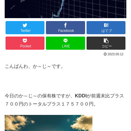
Twitter
Facebook
はてブ
Pocket
LINE
コピー
2023.09.12
こんばんわ、か～じ～です。
今日のか～じ～の保有株ですが、
KDDI
が前週末比プラス
７００円のトータルプラス１７５７００円。