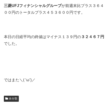
三菱UFJフィナンシャルグループ
が前週末比プラス３６４
００円のトータルプラス４５３６００円です。
本日の日経平均の終値はマイナス１３９円の
３２４６７円
でした。
ではまた＼( ‘ω’)／
未分類