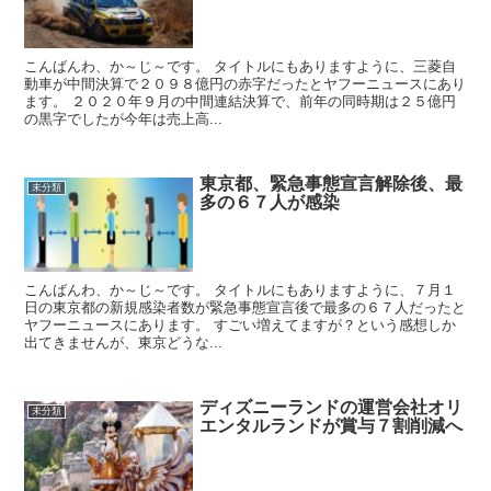
こんばんわ、か～じ～です。 タイトルにもありますように、三菱自
動車が中間決算で２０９８億円の赤字だったとヤフーニュースにあり
ます。 ２０２０年９月の中間連結決算で、前年の同時期は２５億円
の黒字でしたが今年は売上高...
東京都、緊急事態宣言解除後、最
未分類
多の６７人が感染
こんばんわ、か～じ～です。 タイトルにもありますように、７月１
日の東京都の新規感染者数が緊急事態宣言後で最多の６７人だったと
ヤフーニュースにあります。 すごい増えてますが？という感想しか
出てきませんが、東京どうな...
ディズニーランドの運営会社オリ
未分類
エンタルランドが賞与７割削減へ