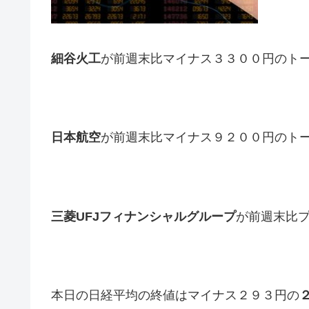
細谷火工
が前週末比マイナス３３００円のト
日本航空
が前週末比マイナス９２００円のト
三菱UFJフィナンシャルグループ
が前週末比
本日の日経平均の終値はマイナス２９３円の