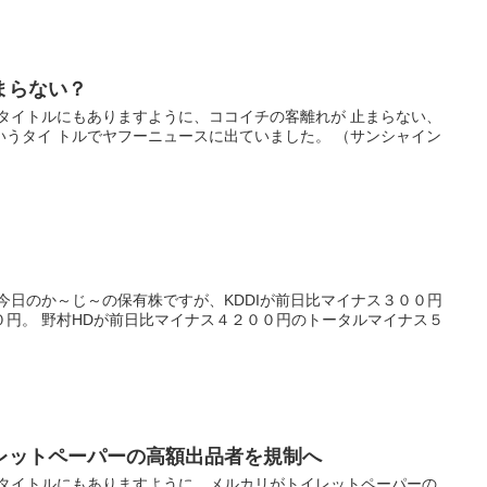
まらない？
 タイトルにもありますように、ココイチの客離れが 止まらない、
いうタイ トルでヤフーニュースに出ていました。 （サンシャイン
今日のか～じ～の保有株ですが、KDDIが前日比マイナス３００円
０円。 野村HDが前日比マイナス４２００円のトータルマイナス５
レットペーパーの高額出品者を規制へ
 タイトルにもありますように、メルカリがトイレットペーパーの