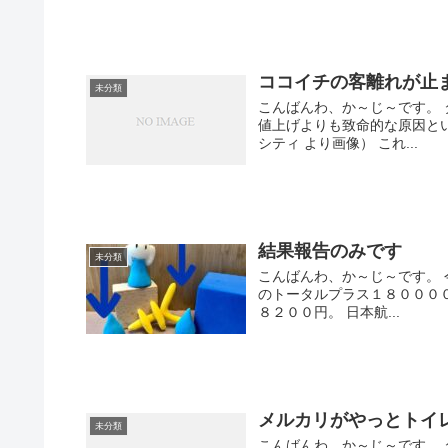
ココイチの客離れが止
未分類
こんばんわ、か～じ～です。
値上げよりも致命的な原因と
シティ より画像） これ...
結果報告のみです
未分類
こんばんわ、か～じ～です。 
のトータルプラス１８０００
８２００円。 日本航...
メルカリがやっとトイ
未分類
こんばんわ、か～じ～です。