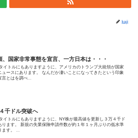
kaji
領、国家非常事態を宣言、一方日本は・・・
 タイトルにもありますように、アメリカのトランプ大統領が国家
ニュースにあります。 なんだか凄いことになってきたという印象
言とはを調べ...
万４千ドル突破へ
 タイトルにもありますように、NY株が最高値を更新し３万４千ド
あります。 新規の失業保険申請件数が約１年１ヶ月ぶりの低水準
す。 ...