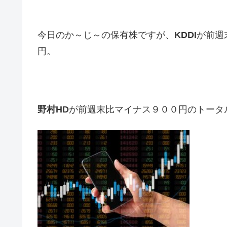
今日のか～じ～の保有株ですが、
KDDI
が前週
円。
野村HD
が前週末比マイナス９００円のトータ