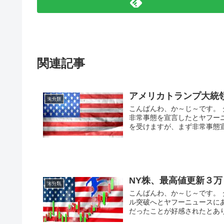
関連記事
アメリカトランプ大統
未分類
こんばんわ、か～じ～です。
非常事態を宣言したとヤフー
を受けますが、まず非常事態宣
NY株、最高値更新３
未分類
こんばんわ、か～じ～です。
ル突破へとヤフーニュースに
だったことが好感されたとありま