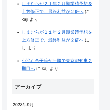
しまむらが２１年２月期業績予想を
上方修正で、最終利益が２倍へ
に
kaji
より
しまむらが２１年２月期業績予想を
上方修正で、最終利益が２倍へ
に
し
より
小池百合子氏が圧勝で東京都知事２
期目へ
に
kaji
より
アーカイブ
2023年9月