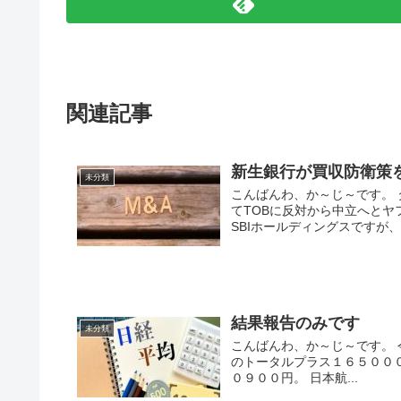
関連記事
新生銀行が買収防衛策
未分類
こんばんわ、か～じ～です。
てTOBに反対から中立へとヤ
SBIホールディングスですが、新
結果報告のみです
未分類
こんばんわ、か～じ～です。 
のトータルプラス１６５００
０９００円。 日本航...