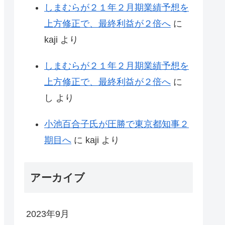
しまむらが２１年２月期業績予想を
上方修正で、最終利益が２倍へ
に
kaji
より
しまむらが２１年２月期業績予想を
上方修正で、最終利益が２倍へ
に
し
より
小池百合子氏が圧勝で東京都知事２
期目へ
に
kaji
より
アーカイブ
2023年9月