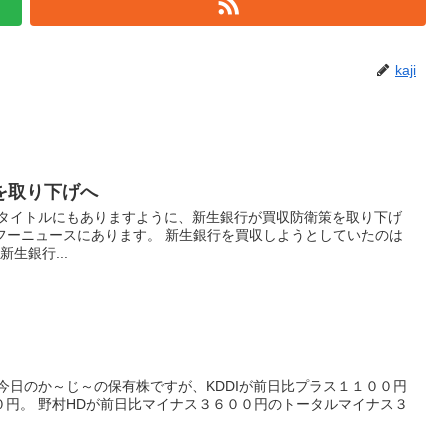
kaji
を取り下げへ
 タイトルにもありますように、新生銀行が買収防衛策を取り下げ
フーニュースにあります。 新生銀行を買収しようとしていたのは
生銀行...
今日のか～じ～の保有株ですが、KDDIが前日比プラス１１００円
０円。 野村HDが前日比マイナス３６００円のトータルマイナス３