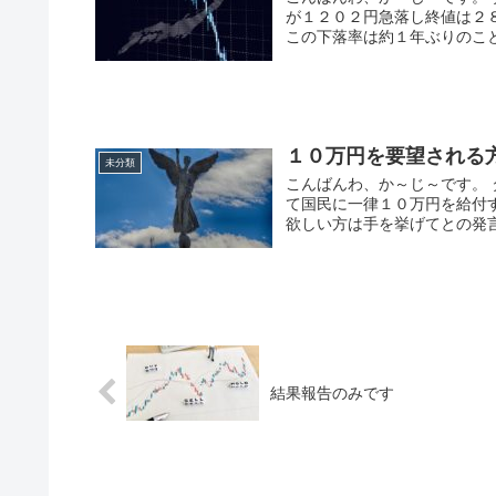
が１２０２円急落し終値は２
この下落率は約１年ぶりのこと
１０万円を要望される
未分類
こんばんわ、か～じ～です。
て国民に一律１０万円を給付
欲しい方は手を挙げてとの発言
結果報告のみです