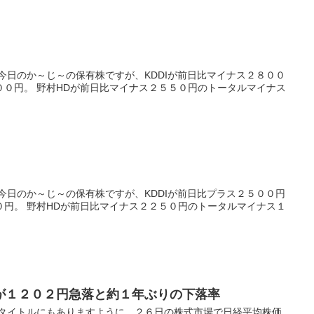
今日のか～じ～の保有株ですが、KDDIが前日比マイナス２８００
００円。 野村HDが前日比マイナス２５５０円のトータルマイナス
今日のか～じ～の保有株ですが、KDDIが前日比プラス２５００円
０円。 野村HDが前日比マイナス２２５０円のトータルマイナス１
が１２０２円急落と約１年ぶりの下落率
 タイトルにもありますように、２６日の株式市場で日経平均株価