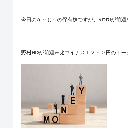
今日のか～じ～の保有株ですが、
KDDI
が前週
野村HD
が前週末比マイナス１２５０円のトー