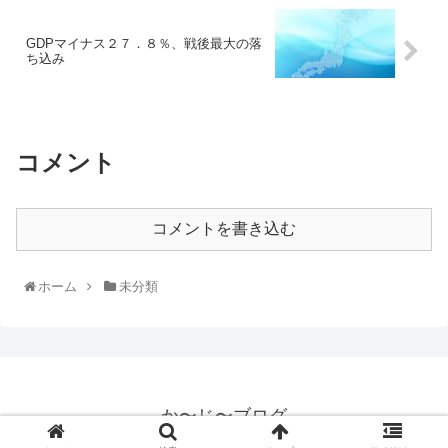
GDPマイナス２７．８％、戦後最大の落
ち込み
コメント
コメントを書き込む
ホーム
未分類
か〜じ〜ブログ
© 2019 か〜じ〜ブログ.