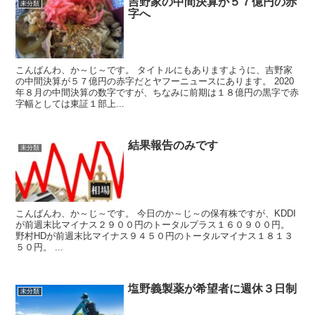
吉野家の中間決算が５７億円の赤
未分類
字へ
こんばんわ、か～じ～です。 タイトルにもありますように、吉野家
の中間決算が５７億円の赤字だとヤフーニュースにあります。 2020
年８月の中間決算の数字ですが、ちなみに前期は１８億円の黒字で赤
字幅としては東証１部上...
結果報告のみです
未分類
こんばんわ、か～じ～です。 今日のか～じ～の保有株ですが、KDDI
が前週末比マイナス２９００円のトータルプラス１６０９００円。
野村HDが前週末比マイナス９４５０円のトータルマイナス１８１３
５０円。 ...
塩野義製薬が希望者に週休３日制
未分類