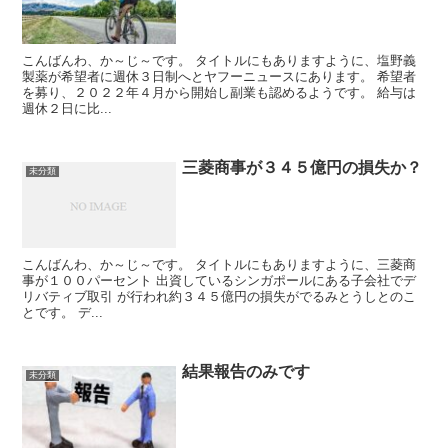
こんばんわ、か～じ～です。 タイトルにもありますように、塩野義
製薬が希望者に週休３日制へとヤフーニュースにあります。 希望者
を募り、２０２２年４月から開始し副業も認めるようです。 給与は
週休２日に比...
三菱商事が３４５億円の損失か？
未分類
こんばんわ、か～じ～です。 タイトルにもありますように、三菱商
事が１００パーセント 出資しているシンガポールにある子会社でデ
リバティブ取引 が行われ約３４５億円の損失がでるみとうしとのこ
とです。 デ...
結果報告のみです
未分類