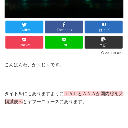
Twitter
Facebook
はてブ
Pocket
LINE
コピー
2021.01.09
こんばんわ、か～じ～です。
タイトルにもありますように
ＪＡＬとＡＮＡが国内線を大
幅減便へ
とヤフーニュースにあります。