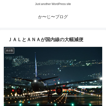
Just another WordPress site
か〜じ〜ブログ
ＪＡＬとＡＮＡが国内線の大幅減便
未分類