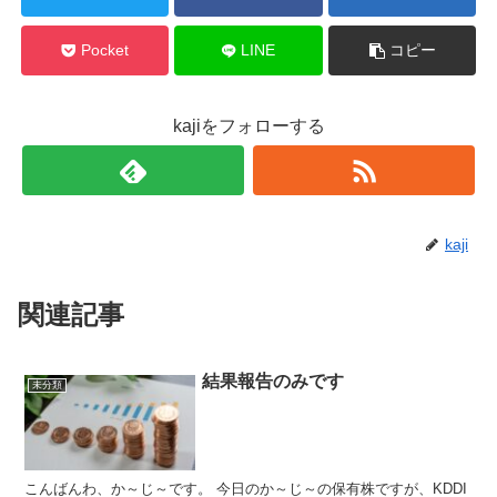
Pocket
LINE
コピー
kajiをフォローする
kaji
関連記事
結果報告のみです
未分類
こんばんわ、か～じ～です。 今日のか～じ～の保有株ですが、KDDI