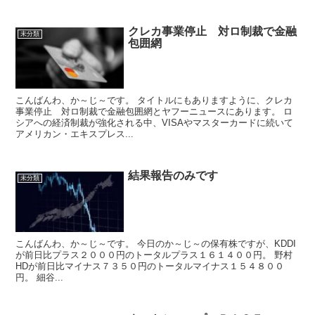
クレカ事業停止 対ロ制裁で金融
未分類
包囲網
こんばんわ、か～じ～です。 タイトルにもありますように、クレカ
事業停止 対ロ制裁で金融包囲網とヤフーニュースにあります。 ロ
シアへの経済制裁が強化される中、VISAやマスターカードに続いて
アメリカン・エキスプレス...
結果報告のみです
未分類
こんばんわ、か～じ～です。 今日のか～じ～の保有株ですが、KDDI
が前日比プラス２０００円のトータルプラス１６１４００円。 野村
HDが前日比マイナス７３５０円のトータルマイナス１５４８００
円。 細谷...