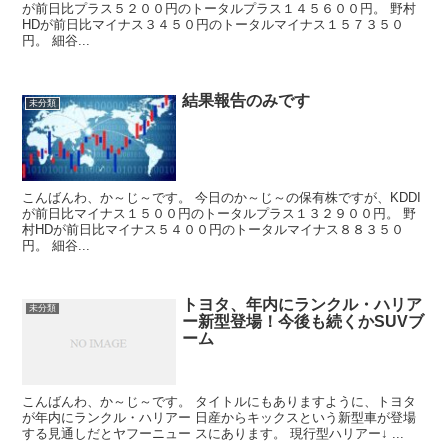
が前日比プラス５２００円のトータルプラス１４５６００円。 野村
HDが前日比マイナス３４５０円のトータルマイナス１５７３５０
円。 細谷...
結果報告のみです
未分類
こんばんわ、か～じ～です。 今日のか～じ～の保有株ですが、KDDI
が前日比マイナス１５００円のトータルプラス１３２９００円。 野
村HDが前日比マイナス５４００円のトータルマイナス８８３５０
円。 細谷...
トヨタ、年内にランクル・ハリア
未分類
ー新型登場！今後も続くかSUVブ
ーム
こんばんわ、か～じ～です。 タイトルにもありますように、トヨタ
が年内にランクル・ハリアー 日産からキックスという新型車が登場
する見通しだとヤフーニュー スにあります。 現行型ハリアー↓ ...