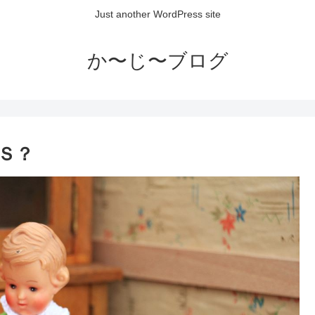
Just another WordPress site
か〜じ〜ブログ
Ｓ？