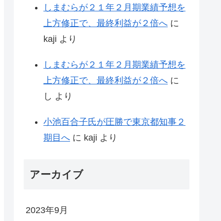
しまむらが２１年２月期業績予想を
上方修正で、最終利益が２倍へ
に
kaji
より
しまむらが２１年２月期業績予想を
上方修正で、最終利益が２倍へ
に
し
より
小池百合子氏が圧勝で東京都知事２
期目へ
に
kaji
より
アーカイブ
2023年9月