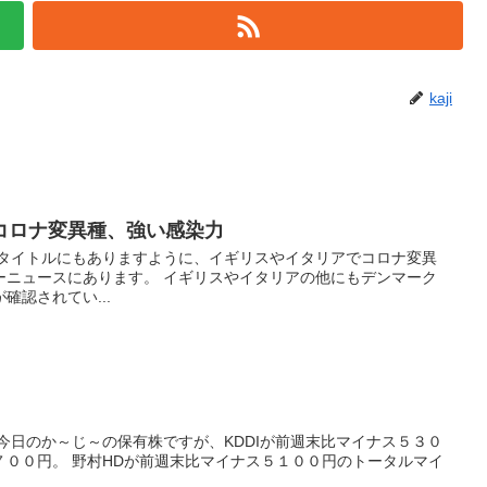
kaji
コロナ変異種、強い感染力
 タイトルにもありますように、イギリスやイタリアでコロナ変異
ーニュースにあります。 イギリスやイタリアの他にもデンマーク
確認されてい...
今日のか～じ～の保有株ですが、KDDIが前週末比マイナス５３０
７００円。 野村HDが前週末比マイナス５１００円のトータルマイ