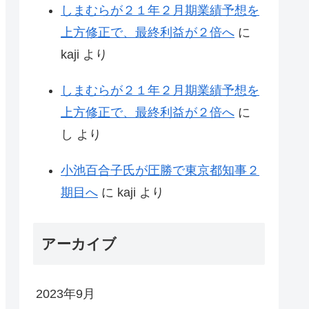
しまむらが２１年２月期業績予想を
上方修正で、最終利益が２倍へ
に
kaji
より
しまむらが２１年２月期業績予想を
上方修正で、最終利益が２倍へ
に
し
より
小池百合子氏が圧勝で東京都知事２
期目へ
に
kaji
より
アーカイブ
2023年9月