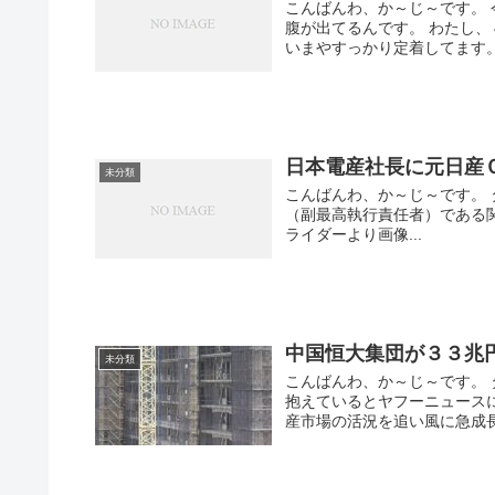
こんばんわ、か～じ～です。
腹が出てるんです。 わたし
いまやすっかり定着してます。 .
日本電産社長に元日産
未分類
こんばんわ、か～じ～です。
（副最高執行責任者）である関
ライダーより画像...
中国恒大集団が３３兆
未分類
こんばんわ、か～じ～です。
抱えているとヤフーニュース
産市場の活況を追い風に急成長