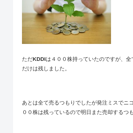
ただ
KDDI
は４００株持っていたのですが、全
だけは残しました。
あとは全て売るつもりでしたが発注ミスでニ
００株は残っているので明日また売却するつ