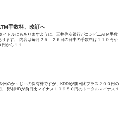
TM手数料、改訂へ
タイトルにもありますように、三井住友銀行がコンビ二ATM手数
あります。 内容は毎月２５．２６日の日中の手数料は１１０円か
から１１...
今日のか～じ～の保有株ですが、KDDIが前日比プラス２００円の
円。 野村HDが前日比マイナス１０９５０円のトータルマイナス１