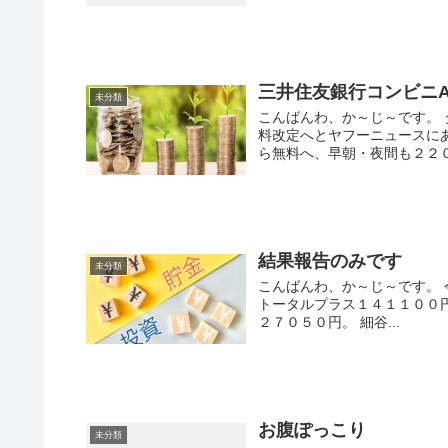
三井住友銀行コンビニA
未分類
こんばんわ、か～じ～です。 
料改定へとヤフーニュースに
ら無料へ、早朝・夜間も２２０円
結果報告のみです
未分類
こんばんわ、か～じ～です。 
トータルプラス１４１１００
２７０５０円。 細谷...
お腹ぽっこり
未分類