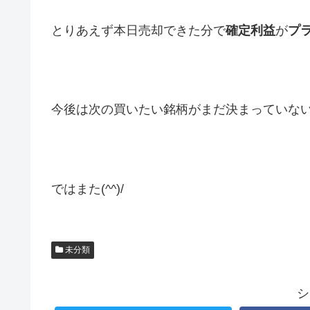
とりあえず本日売却できた分で
確定利益
が
プ
今後は次の買いたい銘柄がまだ決まっていな
ではまた(^^)/
未分類
シ