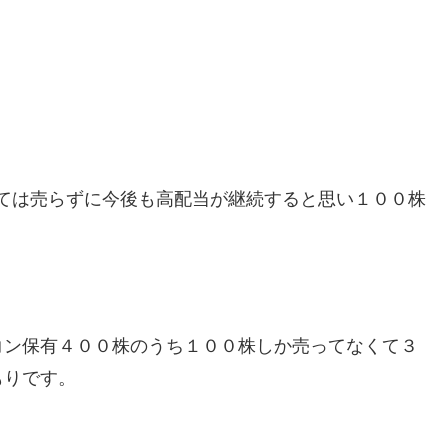
ては売らずに今後も高配当が継続すると思い１００株
コン保有４００株のうち１００株しか売ってなくて３
もりです。