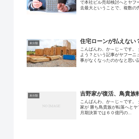
で本社ビル売却検討へとヤフ
去最大ということで、複数の売
住宅ローンが払えない
未分類
こんばんわ、か～じ～です。
よう？という記事がヤフーニ
事がなくなったのかなと思い記
吉野家が復活、鳥貴族
未分類
こんばんわ、か～じ～です。
家が 勝ち鳥貴族が転落へと
月期決算では６０億円の...