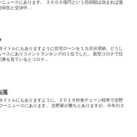
ーニュースにあります。 ３０００億円という売却額は決まれば過
却先と交渉中...
？
 タイトルにもありますように住宅ローンを１カ月分滞納、どうし
ュースにありコメントランキングの１位でした。 新型コロナで仕
事を見ているとコロナ...
転落
 タイトルにもありますように、２０１９外食チェーン戦争で吉野
ヤフーニュースにあります。 吉野家が勝ちとありますが、今年の２