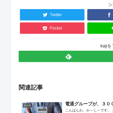
シ
Twitter
Pocket
kaj
関連記事
電通グループが、３０
未分類
こんばんわ、か～じ～です。