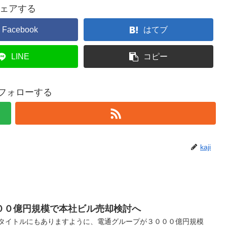
ェアする
Facebook
はてブ
LINE
コピー
iをフォローする
kaji
００億円規模で本社ビル売却検討へ
 タイトルにもありますように、電通グループが３０００億円規模