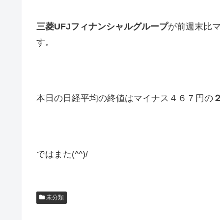
三菱UFJフィナンシャルグループ
が前週末比
す。
本日の日経平均の終値はマイナス４６７円の
ではまた(^^)/
未分類