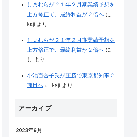
しまむらが２１年２月期業績予想を
上方修正で、最終利益が２倍へ
に
kaji
より
しまむらが２１年２月期業績予想を
上方修正で、最終利益が２倍へ
に
し
より
小池百合子氏が圧勝で東京都知事２
期目へ
に
kaji
より
アーカイブ
2023年9月