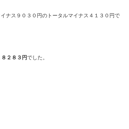
マイナス９０３０円のトータルマイナス４１３０円で
２８２８３円
でした。