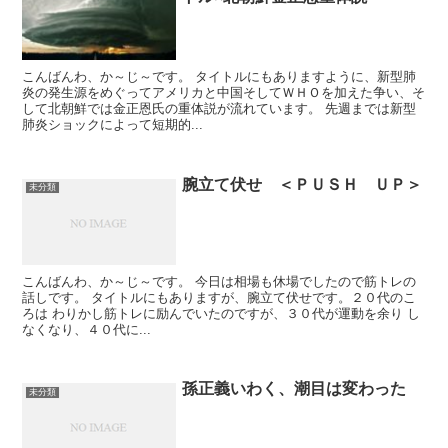
こんばんわ、か～じ～です。 タイトルにもありますように、新型肺
炎の発生源をめぐってアメリカと中国そしてＷＨＯを加えた争い、そ
して北朝鮮では金正恩氏の重体説が流れています。 先週までは新型
肺炎ショックによって短期的...
腕立て伏せ ＜ＰＵＳＨ ＵＰ＞
未分類
こんばんわ、か～じ～です。 今日は相場も休場でしたので筋トレの
話しです。 タイトルにもありますが、腕立て伏せです。２０代のこ
ろは わりかし筋トレに励んでいたのですが、３０代が運動を余り し
なくなり、４０代に...
孫正義いわく、潮目は変わった
未分類