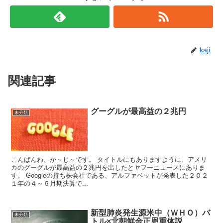
kaji
関連記事
グーグルが最高益の２兆円
未分類
こんばんわ、か～じ～です。 タイトルにもありますように、アメリ
カのグーグルが最高益の２兆円を出したとヤフーニュースにありま
す。 Googleの持ち株会社である、アルファベットが発表した２０２
１年の４～６月期決算で...
新型肺炎発生源米中（ＷＨＯ）バ
未分類
トル×北朝鮮金正恩重体説