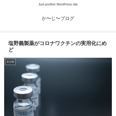
Just another WordPress site
か〜じ〜ブログ
塩野義製薬がコロナワクチンの実用化にめ
ど
未分類