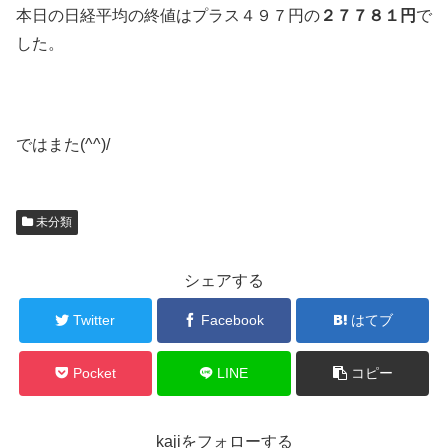
本日の日経平均の終値はプラス４９７円の
２７７８１円
で
した。
ではまた(^^)/
未分類
シェアする
Twitter
Facebook
はてブ
Pocket
LINE
コピー
kajiをフォローする