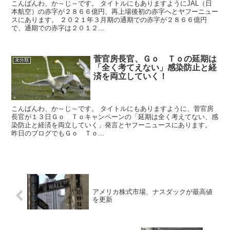
こんばんわ、か～じ～です。 タイトルにもありますようにJAL（日
本航空）の赤字が２８６６億円、再上場後初の赤字へとヤフーニュー
スにあります。 ２０２１年３月期の通期での赤字が２８６６億円
で、通期での赤字は２０１２...
菅官房長官、Ｇｏ Ｔｏの延期は
未分類
「全く考てえない」感染防止と経
済を両立していく！
こんばんわ、か～じ～です。 タイトルにもありますように、菅官房
長官が１３日Ｇｏ Ｔｏキャンペーンの「延期は全く考えてない、感
染防止と経済を両立していく」発言とヤフーニュースにあります。
昨日のブログでもＧｏ Ｔｏ...
アメリカ株式市場、ナスダックが最高値
を更新