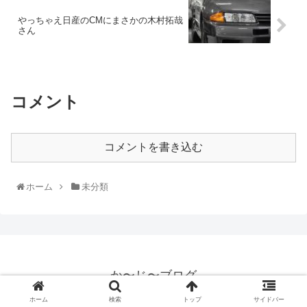
やっちゃえ日産のCMにまさかの木村拓哉
さん
コメント
コメントを書き込む
ホーム
未分類
か〜じ〜ブログ
© 2019 か〜じ〜ブログ.
ホーム
検索
トップ
サイドバー