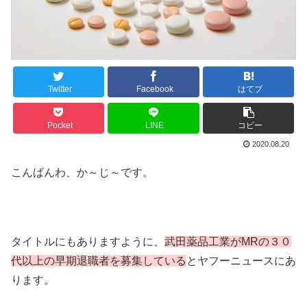
Twitter
Facebook
はてブ
Pocket
LINE
コピー
2020.08.20
こんばんわ、か～じ～です。
タイトルにもありますように、
武田薬品工業がMRの３０
代以上の早期退職者を募集している
とヤフーニュースにあ
ります。