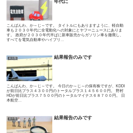
年代に
こんばんわ、か～じ～です。 タイトルにもありますように、軽自動
車も２０３０年代に全電動化への対象にとヤフーニュースにありま
す。 政府が２０３０年代半ばに新車販売からガソリン車を撤廃し、
すべてを電気自動車やハイブリ...
結果報告のみです
未分類
こんばんわ、か～じ～です。 今日のか～じ～の保有株ですが、KDDI
が前日比プラス４３００円のトータルプラス１４５６００円。 野村
HDが前日比プラス７５００円のトータルマイナス６８７００円。 日
本航空...
結果報告のみです
未分類