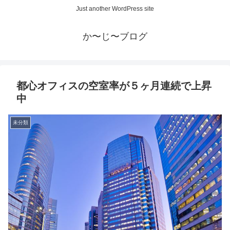
Just another WordPress site
か〜じ〜ブログ
都心オフィスの空室率が５ヶ月連続で上昇
中
未分類