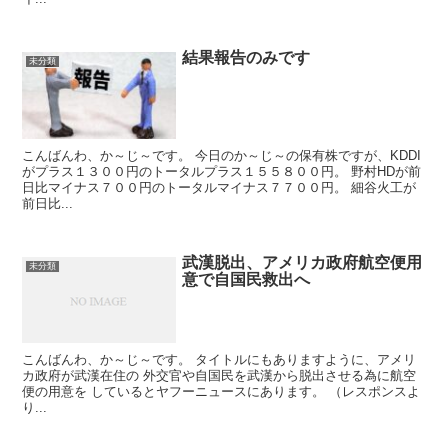
結果報告のみです
未分類
こんばんわ、か～じ～です。 今日のか～じ～の保有株ですが、KDDI
がプラス１３００円のトータルプラス１５５８００円。 野村HDが前
日比マイナス７００円のトータルマイナス７７００円。 細谷火工が
前日比...
武漢脱出、アメリカ政府航空便用
未分類
意で自国民救出へ
こんばんわ、か～じ～です。 タイトルにもありますように、アメリ
カ政府が武漢在住の 外交官や自国民を武漢から脱出させる為に航空
便の用意を しているとヤフーニュースにあります。 （レスポンスよ
り...