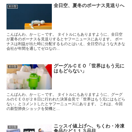
全日空、夏冬のボーナス見送りへ
未分類
こんばんわ、か～じ～です。 タイトルにもありますように、全日空
が夏冬のボーナスを見送りするとヤフーニュースにあります。 ボー
ナスは利益が出た時に分配するものとはいえ、全日空のような大きな
会社が年間を通してゼロなの...
グーグルＣＥＯ「世界はもう元に
未分類
はもどらない」
こんばんわ、か～じ～です。 タイトルにもありますように、グーグ
ルのＣＥＯが２８日に行われた決算会見で「世界はもう元にはもどら
ない」とコメントしたとヤフーニュースにあります。 これは、今回
の新型肺炎ショックを契機と...
ニッスイ値上げへ、ちくわ・冷凍
未分類
食品など１１３品目