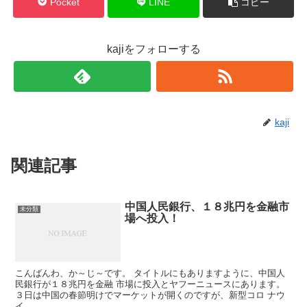
Pocket
LINE
コピー
kajiをフォローする
kaji
関連記事
中国人民銀行、１８兆円を金融市
未分類
場へ投入！
こんばんわ、か～じ～です。 タイトルにもありますように、中国人
民銀行が１８兆円を金融 市場に投入とヤフーニュースにあります。
３日は中国の春節明けでマーケットが開くのですが、新型コロ ナウ
イ...