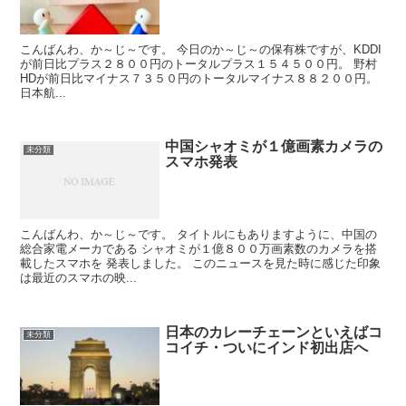
こんばんわ、か～じ～です。 今日のか～じ～の保有株ですが、KDDI
が前日比プラス２８００円のトータルプラス１５４５００円。 野村
HDが前日比マイナス７３５０円のトータルマイナス８８２００円。
日本航...
中国シャオミが１億画素カメラの
未分類
スマホ発表
こんばんわ、か～じ～です。 タイトルにもありますように、中国の
総合家電メーカである シャオミが１億８００万画素数のカメラを搭
載したスマホを 発表しました。 このニュースを見た時に感じた印象
は最近のスマホの映...
日本のカレーチェーンといえばコ
未分類
コイチ・ついにインド初出店へ