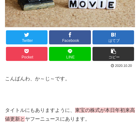
Twitter
Facebook
はてブ
Pocket
LINE
コピー
2020.10.20
こんばんわ、か～じ～です。
タイトルにもありますように、
東宝の株式が本日年初来高
値更新と
ヤフーニュースにあります。