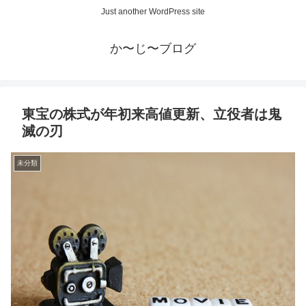
Just another WordPress site
か〜じ〜ブログ
東宝の株式が年初来高値更新、立役者は鬼
滅の刃
未分類