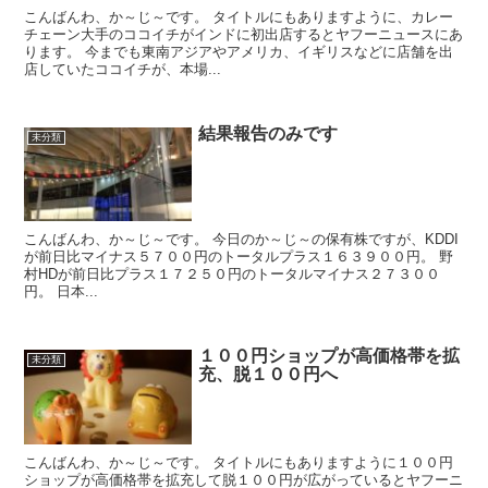
こんばんわ、か～じ～です。 タイトルにもありますように、カレー
チェーン大手のココイチがインドに初出店するとヤフーニュースにあ
ります。 今までも東南アジアやアメリカ、イギリスなどに店舗を出
店していたココイチが、本場...
結果報告のみです
未分類
こんばんわ、か～じ～です。 今日のか～じ～の保有株ですが、KDDI
が前日比マイナス５７００円のトータルプラス１６３９００円。 野
村HDが前日比プラス１７２５０円のトータルマイナス２７３００
円。 日本...
１００円ショップが高価格帯を拡
未分類
充、脱１００円へ
こんばんわ、か～じ～です。 タイトルにもありますように１００円
ショップが高価格帯を拡充して脱１００円が広がっているとヤフーニ