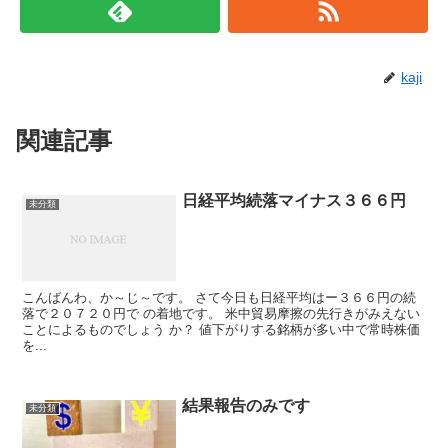
kaji
関連記事
日経平均続落マイナス３６６円
未分類
こんばんわ、か～じ～です。 さて今日も日経平均はー３６６円の続
落で２０７２０円で の着地です。 米中貿易摩擦の先行きがみえない
ことによるものでしょう か？ 値下がりする銘柄が多い中で常時株価
を...
結果報告のみです
未分類