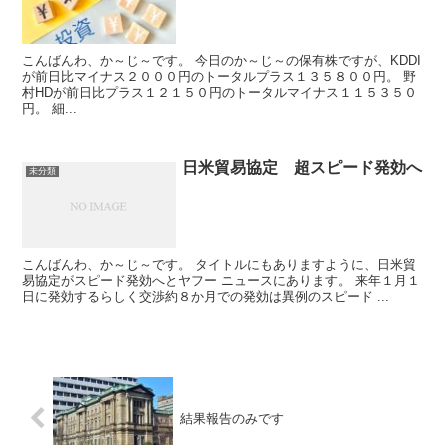
こんばんわ、か～じ～です。 今日のか～じ～の保有株ですが、KDDI
が前日比マイナス２０００円のトータルプラス１３５８００円。 野
村HDが前日比プラス１２１５０円のトータルマイナス１１５３５０
円。 細...
日米貿易協定 超スピード発効へ
未分類
こんばんわ、か～じ～です。 タイトルにもありますように、日米貿
易協定がスピード発効へとヤフー ニュースにあります。 来年１月１
日に発効するらしく交渉約８か月での発効は異例のスピード ...
結果報告のみです