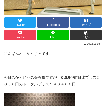
Twitter
Facebook
はてブ
Pocket
LINE
コピー
2022.11.18
こんばんわ、か～じ～です。
今日のか～じ～の保有株ですが、
KDDI
が前日比プラス２
８００円のトータルプラス１４０４００円。