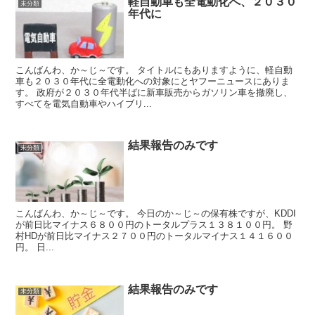
軽自動車も全電動化へ、２０３０
未分類
年代に
こんばんわ、か～じ～です。 タイトルにもありますように、軽自動
車も２０３０年代に全電動化への対象にとヤフーニュースにありま
す。 政府が２０３０年代半ばに新車販売からガソリン車を撤廃し、
すべてを電気自動車やハイブリ...
結果報告のみです
未分類
こんばんわ、か～じ～です。 今日のか～じ～の保有株ですが、KDDI
が前日比マイナス６８００円のトータルプラス１３８１００円。 野
村HDが前日比マイナス２７００円のトータルマイナス１４１６００
円。 日...
結果報告のみです
未分類