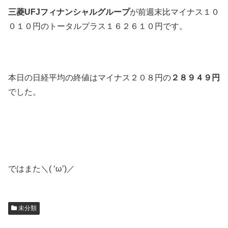
三菱UFJフィナンシャルグループ
が前週末比マイナス１０
０１０円のトータルプラス１６２６１０円です。
本日の日経平均の終値はマイナス２０８円の
２８９４９円
でした。
ではまた＼( ‘ω’)／
未分類