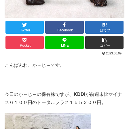
Twitter
Facebook
はてブ
Pocket
LINE
コピー
2023.05.09
こんばんわ、か～じ～です。
今日のか～じ～の保有株ですが、
KDDI
が前週末比マイナ
ス６１００円のトータルプラス１５５２００円。