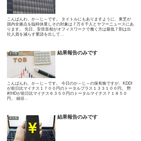
こんばんわ、か～じ～です。 タイトルにもありますように、東芝が
国内全拠点を臨時休業しその対象は７万６千人とヤフーニュースにあ
ります。 先日、安倍首相がオフィスワークで働く方は最低７割は出
社人員を減らす要請を出して...
結果報告のみです
未分類
こんばんわ、か～じ～です。 今日のか～じ～の保有株ですが、KDDI
が前日比マイナス１７００円のトータルプラス１３３１００円。 野
村HDが前日比マイナス６３５０円のトータルマイナス７１８５０
円。 細谷...
結果報告のみです
未分類