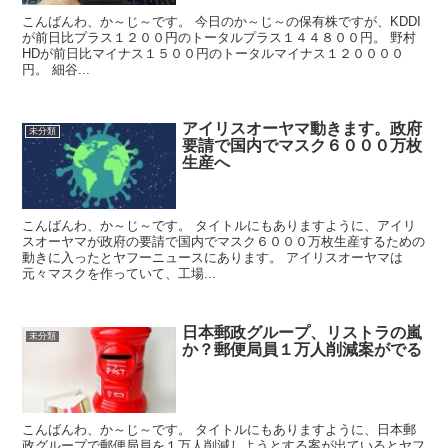
こんばんわ、か～じ～です。 今日のか～じ～の保有株ですが、KDDI
が前日比プラス１２００円のトータルプラス１４４８００円。 野村
HDが前日比マイナス１５００円のトータルマイナス１２００００
円。 細谷...
アイリスオーヤマ動きます。政府
未分類
要請で国内でマスク６０００万枚
生産へ
こんばんわ、か～じ～です。 タイトルにもありますように、アイリ
スオーヤマが政府の要請で国内でマスク６０００万枚生産するための
動きに入ったとヤフーニュースにあります。 アイリスオーヤマは
元々マスクを作っていて、工場...
日本郵政グループ、リストラの嵐
未分類
か？郵便局員１万人削減案がでる
こんばんわ、か～じ～です。 タイトルにもありますように、日本郵
政グループで郵便局員を１万人削減しようとする案が出ているとヤフ