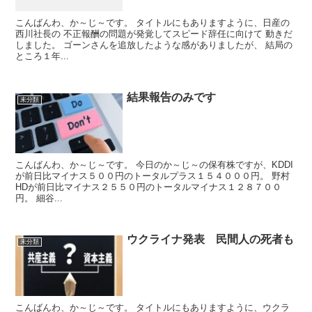
こんばんわ、か～じ～です。 タイトルにもありますように、日産の
西川社長の 不正報酬の問題が発覚してスピード辞任に向けて 動きだ
しました。 ゴーンさんを追放したような感がありましたが、 結局の
ところ１年...
結果報告のみです
未分類
こんばんわ、か～じ～です。 今日のか～じ～の保有株ですが、KDDI
が前日比マイナス５００円のトータルプラス１５４０００円。 野村
HDが前日比マイナス２５５０円のトータルマイナス１２８７００
円。 細谷...
ウクライナ発表 民間人の死者も
未分類
こんばんわ、か～じ～です。 タイトルにもありますように、ウクラ