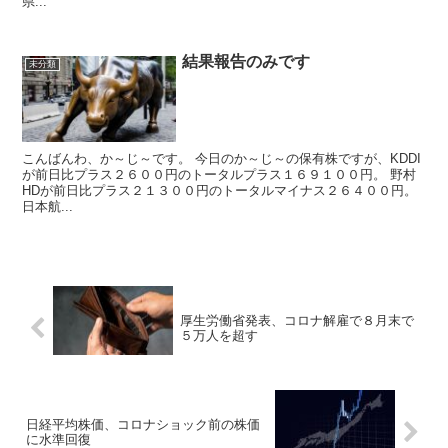
県...
結果報告のみです
未分類
こんばんわ、か～じ～です。 今日のか～じ～の保有株ですが、KDDI
が前日比プラス２６００円のトータルプラス１６９１００円。 野村
HDが前日比プラス２１３００円のトータルマイナス２６４００円。
日本航...
厚生労働省発表、コロナ解雇で８月末で
５万人を超す
日経平均株価、コロナショック前の株価
に水準回復