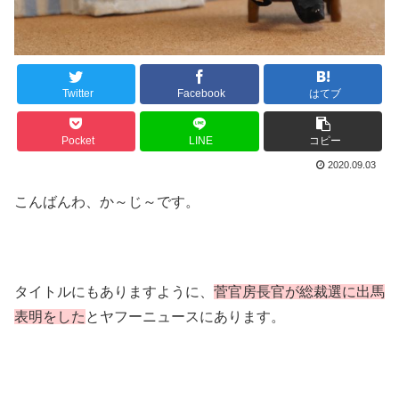
Twitter
Facebook
はてブ
Pocket
LINE
コピー
2020.09.03
こんばんわ、か～じ～です。
タイトルにもありますように、
菅官房長官が総裁選に出馬
表明をした
とヤフーニュースにあります。