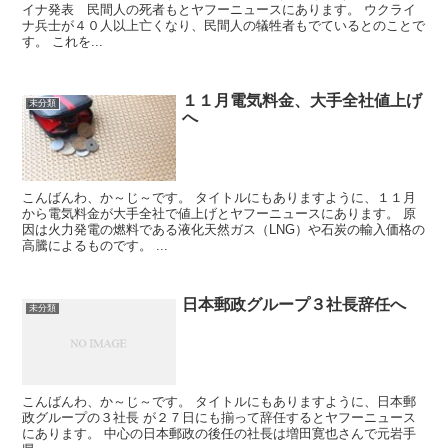
イナ発表 民間人の死者もとヤフーニュースにあります。 ウクライ
ナ兵士が４０人以上亡くなり、民間人の犠牲者もでているとのことで
す。 これを...
１１月電気料金、大手全社値上げ
未分類
へ
こんばんわ、か～じ～です。 タイトルにもありますように、１１月
から電気料金が大手全社で値上げとヤフーニュースにあります。 原
因は火力発電の燃料である液化天然ガス（LNG）や石炭の輸入価格の
高騰によるものです。 ...
日本郵政グループ３社長辞任へ
未分類
こんばんわ、か～じ～です。 タイトルにもありますように、日本郵
政グループの３社長 が２７日にも揃って辞任するとヤフーニュース
にあります。 中心の日本郵政の後任の社長は増田寛也さんで元岩手