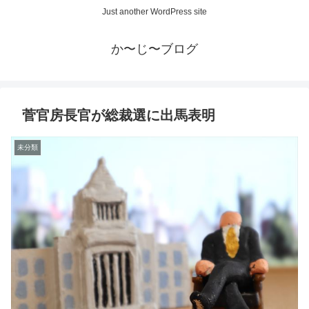
Just another WordPress site
か〜じ〜ブログ
菅官房長官が総裁選に出馬表明
未分類