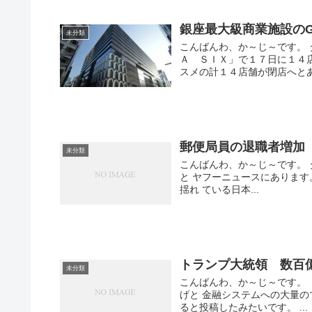
銀座最大級商業施設のGI
未分類
こんばんわ、か～じ～です。
Ａ ＳＩＸ」で１７日に１４
スメの計１４店舗が閉店へとあ
郵便局員の退職者増加
未分類
こんばんわ、か～じ～です。
と ヤフーニュースにありま
揺れ ている日本...
トランプ大統領 数百
未分類
こんばんわ、か～じ～です。
げと 金融システムへの大量
ると投稿したみたいです。 ...