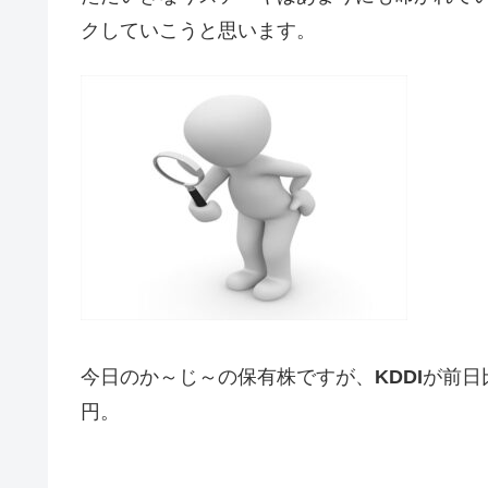
クしていこうと思います。
今日のか～じ～の保有株ですが、
KDDI
が前日
円。