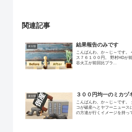
関連記事
結果報告のみです
未分類
こんばんわ、か～じ～です。 
ス７６１００円。 野村HDが
谷火工が前回比プラ...
３００円均一のミカヅ
未分類
こんばんわ、か～じ～です。
コが破産へとヤフーニュース
の方達が行くイメージを持ってい