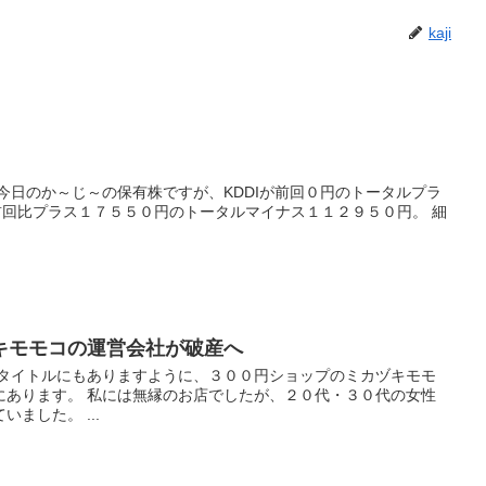
kaji
今日のか～じ～の保有株ですが、KDDIが前回０円のトータルプラ
前回比プラス１７５５０円のトータルマイナス１１２９５０円。 細
キモモコの運営会社が破産へ
 タイトルにもありますように、３００円ショップのミカヅキモモ
にあります。 私には無縁のお店でしたが、２０代・３０代の女性
ました。 ...