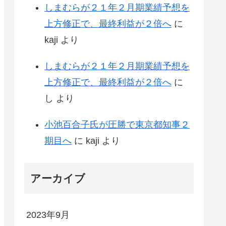
しまむらが２１年２月期業績予想を
上方修正で、最終利益が２倍へ
に
kaji
より
しまむらが２１年２月期業績予想を
上方修正で、最終利益が２倍へ
に
し
より
小池百合子氏が圧勝で東京都知事２
期目へ
に
kaji
より
アーカイブ
2023年9月