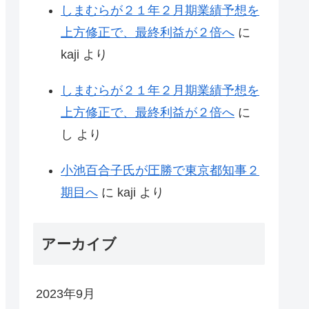
しまむらが２１年２月期業績予想を
上方修正で、最終利益が２倍へ
に
kaji
より
しまむらが２１年２月期業績予想を
上方修正で、最終利益が２倍へ
に
し
より
小池百合子氏が圧勝で東京都知事２
期目へ
に
kaji
より
アーカイブ
2023年9月