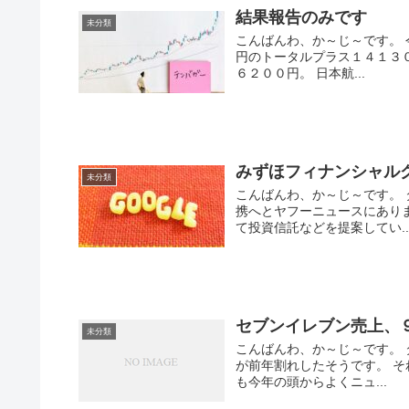
結果報告のみです
未分類
こんばんわ、か～じ～です。 
円のトータルプラス１４１３
６２００円。 日本航...
みずほフィナンシャルグル
未分類
こんばんわ、か～じ～です。 
携へとヤフーニュースにありま
て投資信託などを提案してい..
セブンイレブン売上、
未分類
こんばんわ、か～じ～です。
が前年割れしたそうです。 
も今年の頭からよくニュ...