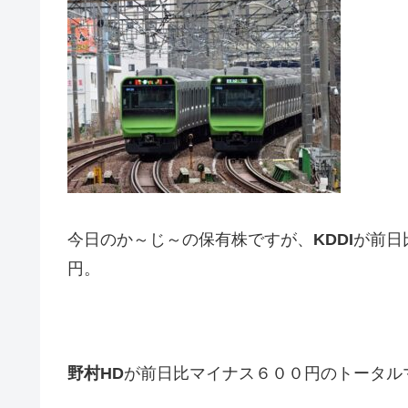
今日のか～じ～の保有株ですが、
KDDI
が前日
円。
野村HD
が前日比マイナス６００円のトータル