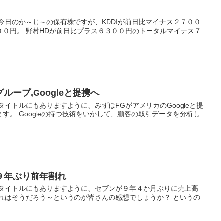
今日のか～じ～の保有株ですが、KDDIが前日比マイナス２７００
００円。 野村HDが前日比プラス６３００円のトータルマイナス７
ープ,Googleと提携へ
タイトルにもありますように、みずほFGがアメリカのGoogleと提
す。 Googleの持つ技術をいかして、顧客の取引データを分析し
.
９年ぶり前年割れ
 タイトルにもありますように、セブンが９年４か月ぶりに売上高
それはそうだろう～というのが皆さんの感想でしょうか？ というの