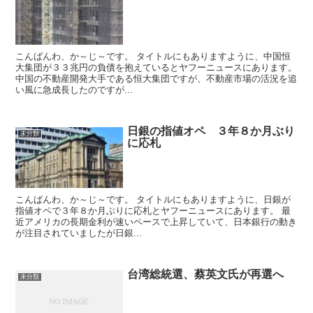
こんばんわ、か～じ～です。 タイトルにもありますように、中国恒
大集団が３３兆円の負債を抱えているとヤフーニュースにあります。
中国の不動産開発大手である恒大集団ですが、不動産市場の活況を追
い風に急成長したのですが...
日銀の指値オペ ３年８か月ぶり
未分類
に応札
こんばんわ、か～じ～です。 タイトルにもありますように、日銀が
指値オペで３年８か月ぶりに応札とヤフーニュースにあります。 最
近アメリカの長期金利が速いペースで上昇していて、日本銀行の動き
が注目されていましたが日銀...
台湾総統選、蔡英文氏が再選へ
未分類