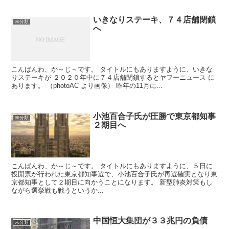
いきなりステーキ、７４店舗閉鎖
未分類
へ
こんばんわ、か～じ～です。 タイトルにもありますように、いきな
りステーキが ２０２０年中に７４店舗閉鎖するとヤフーニュース に
あります。 （photoAC より画像） 昨年の11月に...
小池百合子氏が圧勝で東京都知事
未分類
２期目へ
こんばんわ、か～じ～です。 タイトルにもありますように、５日に
投開票が行われた東京都知事選で、小池百合子氏が再選確実となり東
京都知事として２期目に向かうことになります。 新型肺炎対策もし
ながら選挙戦も戦うというか...
中国恒大集団が３３兆円の負債
未分類