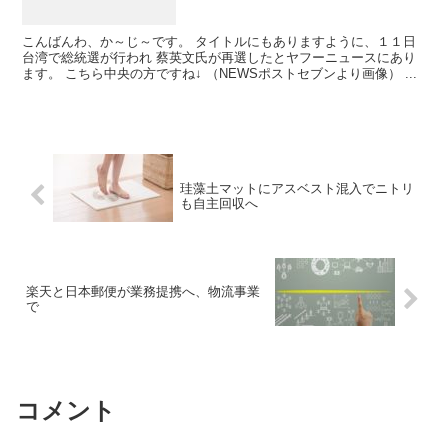
こんばんわ、か～じ～です。 タイトルにもありますように、１１日
台湾で総統選が行われ 蔡英文氏が再選したとヤフーニュースにあり
ます。 こちら中央の方ですね↓ （NEWSポストセブンより画像） ...
珪藻土マットにアスベスト混入でニトリ
も自主回収へ
楽天と日本郵便が業務提携へ、物流事業
で
コメント