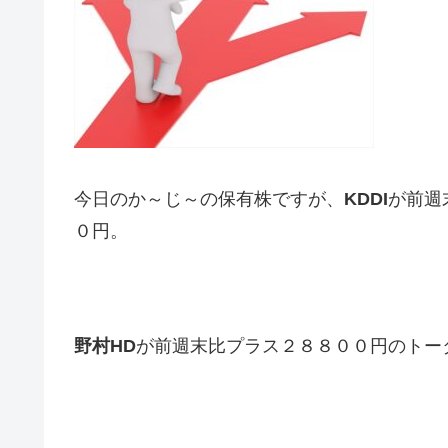
今日のか～じ～の保有株ですが、
KDDI
が前週
０円。
野村HD
が前週末比プラス２８８００円のトー