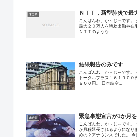
ＮＴＴ，新型肺炎で最
未分類
こんばんわ、か～じ～です。
最大２０万人を時差出勤や在
ＮＴＴのような...
結果報告のみです
未分類
こんばんわ、か～じ～です。 
トータルプラス１６１９００
８００円。 日本航空...
緊急事態宣言が1か月
未分類
こんばんわ、か～じ～です。
か月程延長されるようになり
めの？アナウンスでした。 今回