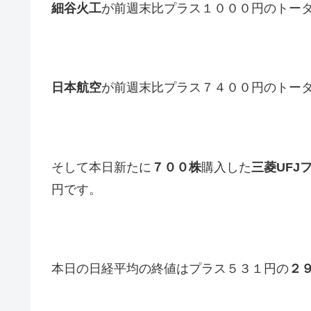
細谷火工
が前週末比プラス１０００円のトー
日本航空
が前週末比プラス７４００円のトー
そして本日新たに
７００株
購入した
三菱UFJ
円です。
本日の日経平均の終値はプラス５３１円の
２