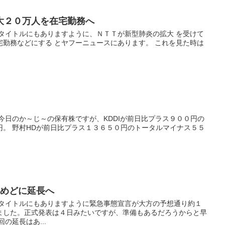
大２０万人を在宅勤務へ
 タイトルにもありますように、ＮＴＴが新型肺炎の拡大 を受けて
宅勤務などにする とヤフーニュースにあります。 これを見た時は
今日のか～じ～の保有株ですが、KDDIが前日比プラス９００円の
円。 野村HDが前日比プラス１３６５０円のトータルマイナス５５
をめどに延長へ
 タイトルにもありますように緊急事態宣言が大方の予想通り約１
ました。正式発表は４日みたいですが、準備もあるだろうからと早
の延長はあ...