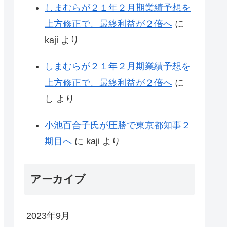
しまむらが２１年２月期業績予想を
上方修正で、最終利益が２倍へ
に
kaji
より
しまむらが２１年２月期業績予想を
上方修正で、最終利益が２倍へ
に
し
より
小池百合子氏が圧勝で東京都知事２
期目へ
に
kaji
より
アーカイブ
2023年9月