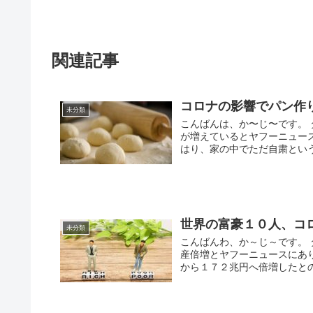
関連記事
コロナの影響でパン作
未分類
こんばんは、か〜じ〜です。
が増えているとヤフーニュー
はり、家の中でただ自粛という
世界の富豪１０人、コ
未分類
こんばんわ、か～じ～です。
産倍増とヤフーニュースにあ
から１７２兆円へ倍増したとのこ